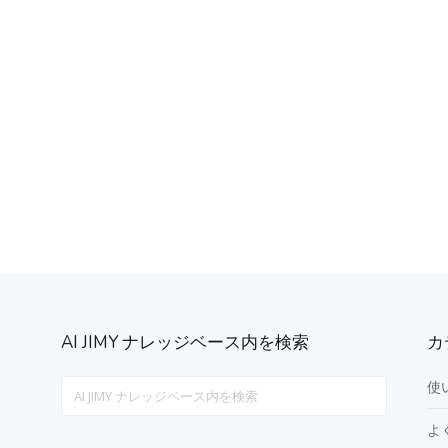
AI JIMY ナレッジベース内を検索
カ
Search
使
For
よ