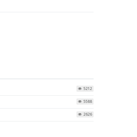
5212
5588
2626